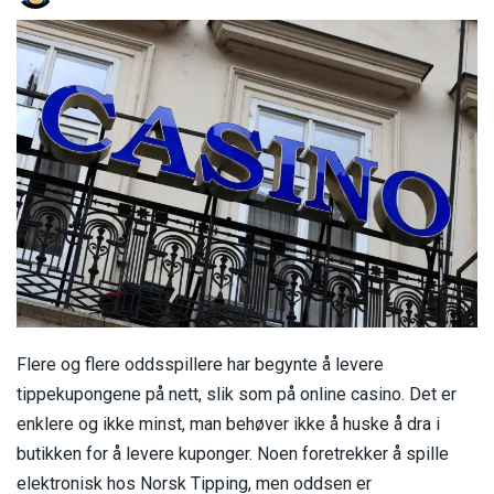
Betalingsalternativer
Flere og flere oddsspillere har begynte å levere
tippekupongene på nett, slik som på online casino. Det er
enklere og ikke minst, man behøver ikke å huske å dra i
butikken for å levere kuponger. Noen foretrekker å spille
elektronisk hos Norsk Tipping, men oddsen er