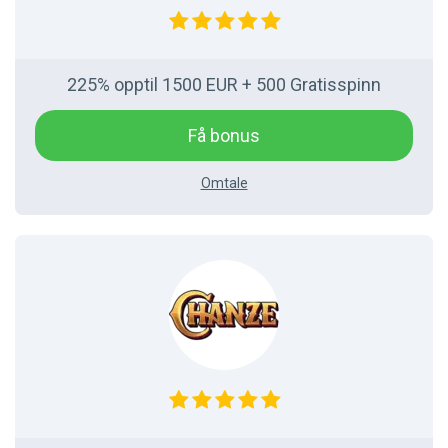
225% opptil 1500 EUR + 500 Gratisspinn
Få bonus
Omtale