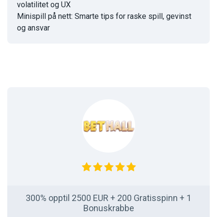
volatilitet og UX
Minispill på nett: Smarte tips for raske spill, gevinst
og ansvar
300% opptil 2500 EUR + 200 Gratisspinn + 1
Bonuskrabbe