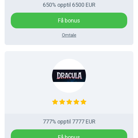
650% opptil 6500 EUR
Få bonus
Omtale
777% opptil 7777 EUR
Få bonus