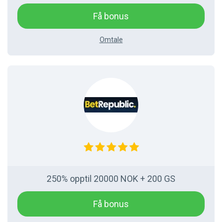
Få bonus
Omtale
250% opptil 20000 NOK + 200 GS
Få bonus