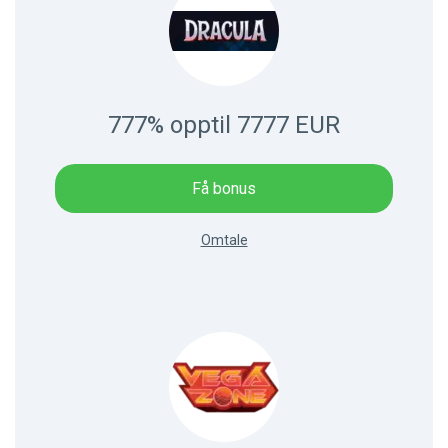
777% opptil 7777 EUR
Få bonus
Omtale