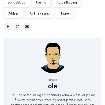
Bonustilbud
Casino
Fotballtipping
Oddsen
Online casino
Tippe
Forfatter
ole
Hei. Jeg heter Ole og er utdannet økonom. Nå lever jeg av
å skrive artikler freelance og reiser jorda rundt. Som
utenlandsstudent ble jeg veldig glad i å møte nye folk og