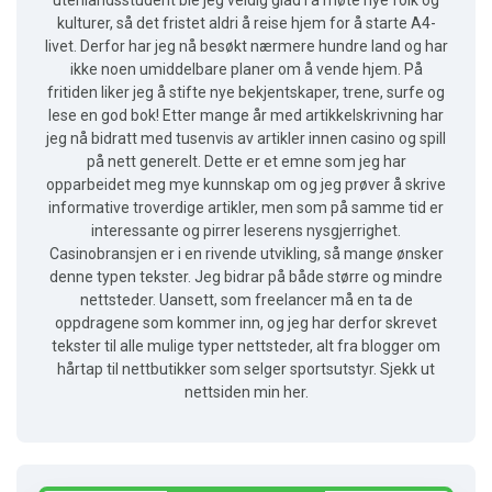
kulturer, så det fristet aldri å reise hjem for å starte A4-
livet. Derfor har jeg nå besøkt nærmere hundre land og har
ikke noen umiddelbare planer om å vende hjem. På
fritiden liker jeg å stifte nye bekjentskaper, trene, surfe og
lese en god bok! Etter mange år med artikkelskrivning har
jeg nå bidratt med tusenvis av artikler innen casino og spill
på nett generelt. Dette er et emne som jeg har
opparbeidet meg mye kunnskap om og jeg prøver å skrive
informative troverdige artikler, men som på samme tid er
interessante og pirrer leserens nysgjerrighet.
Casinobransjen er i en rivende utvikling, så mange ønsker
denne typen tekster. Jeg bidrar på både større og mindre
nettsteder. Uansett, som freelancer må en ta de
oppdragene som kommer inn, og jeg har derfor skrevet
tekster til alle mulige typer nettsteder, alt fra blogger om
hårtap til nettbutikker som selger sportsutstyr.
Sjekk ut
nettsiden min her
.