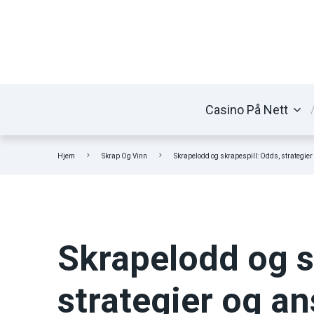
Beste Nettcasino
Mobilcasino
Casino På Nett
Live Casino
Hjem
Skrap Og Vinn
Skrapelodd og skrapespill: Odds, strategier 
VR Casino
VIP Casino
Roulette
Skrapelodd og s
Bingo
strategier og ans
Poker