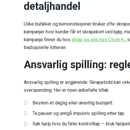
detaljhandel
pa
nett
Ulike butikker og bensinstasjoner bruker ofte skrap
kampanjer hvor kunder får et skrapekort ved kjøp, me
-
kampanje finner du hos
skrap og vinn hos Circle K
, 
Sk
tradisjonelle lotterier.
vi
Ansvarlig spilling: reg
Ansvarlig spilling er avgjørende. Skrapelodd kan virk
overspending. Her er noen anbefalte tiltak:
Bestem et daglig eller ukentlig budsjett.
Ta pauser og unngå impulsiv spilling etter tap.
Søk hjelp hvis du føler kontrolltap — bruk hjelpe