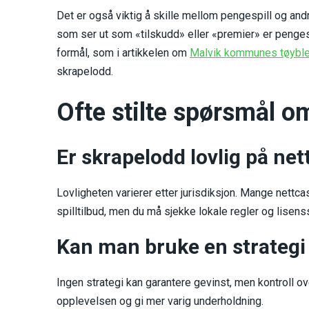
Det er også viktig å skille mellom pengespill og andr
som ser ut som «tilskudd» eller «premier» er pengesp
formål, som i artikkelen om
Malvik kommunes tøyble
skrapelodd.
Ofte stilte spørsmål o
Er skrapelodd lovlig på net
Lovligheten varierer etter jurisdiksjon. Mange nettca
spilltilbud, men du må sjekke lokale regler og lisens
Kan man bruke en strategi 
Ingen strategi kan garantere gevinst, men kontroll 
opplevelsen og gi mer varig underholdning.