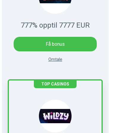
777% opptil 7777 EUR
Få bonus
Omtale
TOP CASINOS