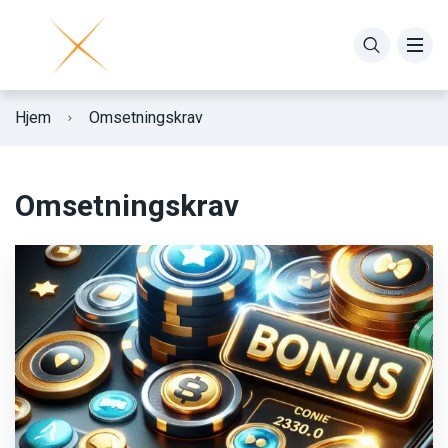
Beste Nettcasino
Hjem
Omsetningskrav
Mobilcasino
Live Casino
Omsetningskrav
VR Casino
VIP Casino
Roulette
Bingo
Poker