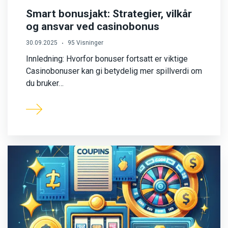
Smart bonusjakt: Strategier, vilkår
og ansvar ved casinobonus
30.09.2025
95 Visninger
Innledning: Hvorfor bonuser fortsatt er viktige
Casinobonuser kan gi betydelig mer spillverdi om
du bruker…