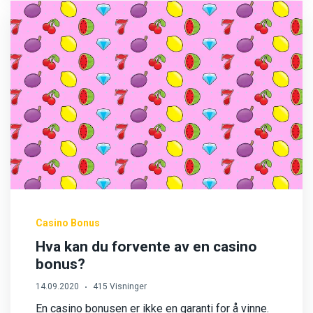
Casino Bonus
Hva kan du forvente av en casino
bonus?
14.09.2020
415 Visninger
En casino bonusen er ikke en garanti for å vinne.