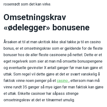
online
rosenrødt som det kan virke.
casino
Omsetningskrav
«ødelegger» bonusene
Årsaken at til at man ukritisk ikke skal takke ja til en casino
bonus, er et omsetningskrav som er gjeldende for de fleste
bonuser hos de aller fleste casinoene på nettet. Dette er et
eget regelverk som sier at man må omsette bonuspengene
og eventuelle gevinster X antall ganger før man kan gjøre et
uttak. Som regel vil dette gjøre at det er svært vanskelig å
-
faktisk vinne noen penger på et
casino
, ettersom man må
Tre
vinne rundt 35 ganger så mye igjen før man faktisk kan gjøre
gode
et uttak. Enkelte casinoer har såpass strenge
casino
omsetningskrav at det er tilnærmet umulig.
pa