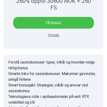
260% opptil 30600 NOK + 260
FS
Få bonus
Omtale
Forstå casinobonuser: typer, vilkår og hvordan velge
riktig bonus
Smarte triks for casinobonuser: Maksimer gevinster,
unngå fellene
Smart bonusjakt: Strategier, vilkår og ansvar ved
casinobonus
Teknologiens rolle i spilleautomater på nett: RTP,
volatilitet og UX