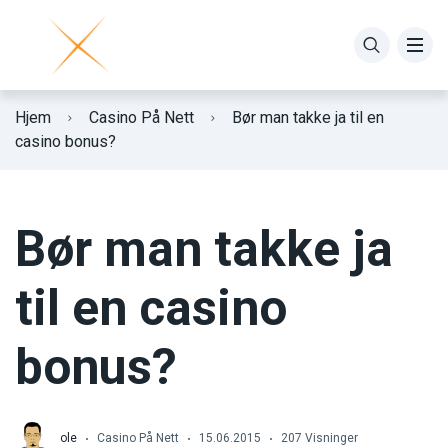
Beste Nettcasino
Hjem
Casino På Nett
Bør man takke ja til en
Mobilcasino
casino bonus?
Live Casino
VR Casino
Bør man takke ja
VIP Casino
til en casino
Roulette
bonus?
Bingo
Poker
ole
Casino På Nett
15.06.2015
207 Visninger