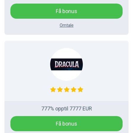
Få bonus
Omtale
777% opptil 7777 EUR
Få bonus