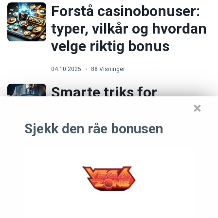
Forstå casinobonuser:
typer, vilkår og hvordan
velge riktig bonus
04.10.2025
88 Visninger
Smarte triks for
×
casinobonuser:
Maksimer gevinster,
Sjekk den råe bonusen
unngå fellene
01.10.2025
101 Visninger
Smart bonusjakt:
Strategier, vilkår og