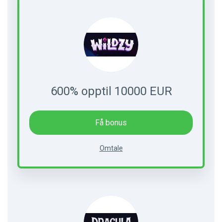
600% opptil 10000 EUR
Få bonus
Omtale