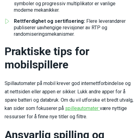
symboler og progressiv multiplikator er vanlige
moderne mekanikker.
Rettferdighet og sertifisering:
Flere leverandører
publiserer uavhengige revisjoner av RTP og
randomiseringsmekanismer.
Praktiske tips for
mobilspillere
Spillautomater på mobil krever god internettforbindelse og
at nettsiden eller appen er sikker. Lukk andre apper for å
spare batteri og databruk. Om du vil utforske et bredt utvalg,
-
kan sider som fokuserer på
spilleautomater
være nyttige
Anbefaltecasino.
ressurser for å finne nye titler og filtre.
spilleautomater
Ansvarlig spilling og
spilleautomater