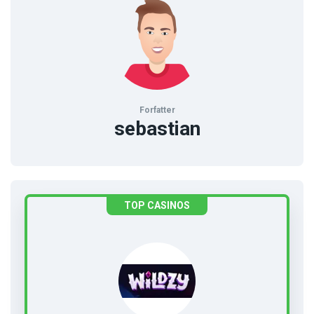
Forfatter
sebastian
TOP CASINOS