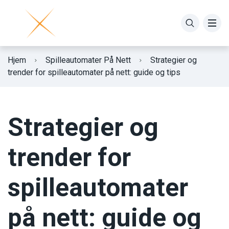
Beste Nettcasino
Hjem
Spilleautomater På Nett
Strategier og
Mobilcasino
trender for spilleautomater på nett: guide og tips
Live Casino
VR Casino
Strategier og
VIP Casino
trender for
Roulette
spilleautomater
Bingo
på nett: guide og
Poker