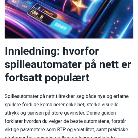
Innledning: hvorfor
spilleautomater på nett er
fortsatt populært
Spilleautomater på nett tiltrekker seg både nye og erfarne
spillere fordi de kombinerer enkelhet, sterke visuelle
uttrykk og sjansen på store gevinster. Denne guiden
forklarer hvordan du velger de beste automatene, forstår
viktige parametere som RTP og volatilitet, samt praktiske
strategier for ansvarlig spilling og lengre spillglede.