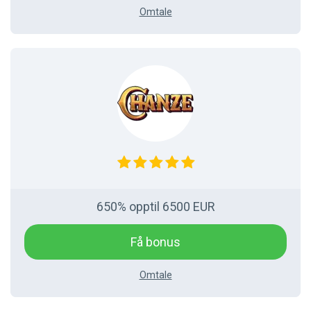
Omtale
650% opptil 6500 EUR
Få bonus
Omtale