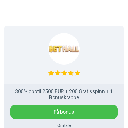
300% opptil 2500 EUR + 200 Gratisspinn + 1
Bonuskrabbe
Få bonus
Omtale