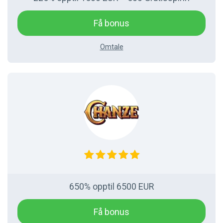
Få bonus
Omtale
650% opptil 6500 EUR
Få bonus