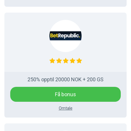
250% opptil 20000 NOK + 200 GS
Få bonus
Omtale