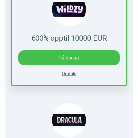
600% opptil 10000 EUR
Få bonus
Omtale