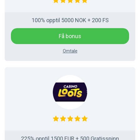
100% opptil 5000 NOK + 200 FS
Få bonus
Omtale
225% opptil 1500 EUR + 500 Gratisspinn