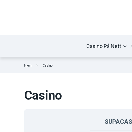
Beste Nettcasino
Mobilcasino
Casino På Nett
Live Casino
Hjem
Casino
VR Casino
VIP Casino
Casino
Roulette
Bingo
SUPACASI
Poker