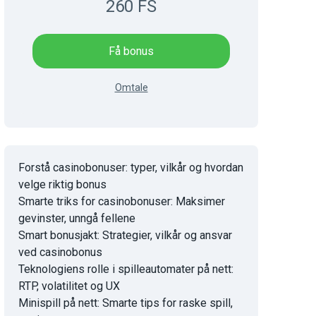
260 FS
Få bonus
Omtale
Forstå casinobonuser: typer, vilkår og hvordan
velge riktig bonus
Smarte triks for casinobonuser: Maksimer
gevinster, unngå fellene
Smart bonusjakt: Strategier, vilkår og ansvar
ved casinobonus
Teknologiens rolle i spilleautomater på nett:
RTP, volatilitet og UX
Minispill på nett: Smarte tips for raske spill,