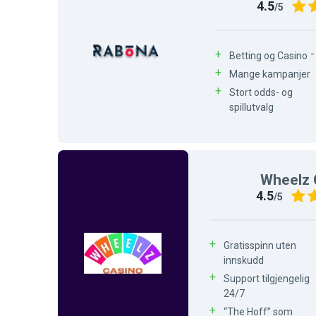
4.5
/5
Betting og Casino
Mange kampanjer
Stort odds- og
spillutvalg
Wheelz 
4.5
/5
Gratisspinn uten
innskudd
Support tilgjengelig
24/7
“The Hoff” som