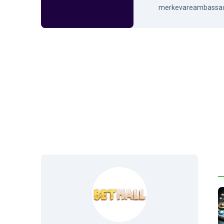
merkevareambassa