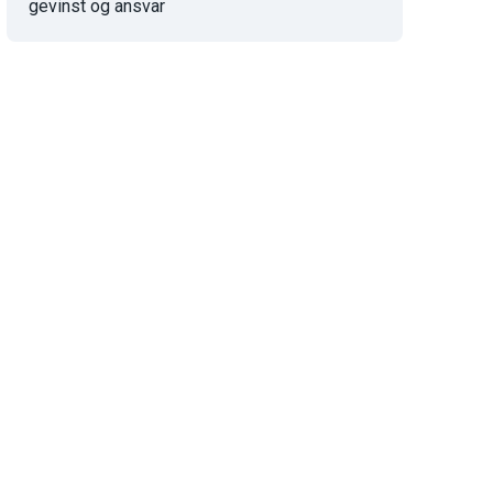
gevinst og ansvar