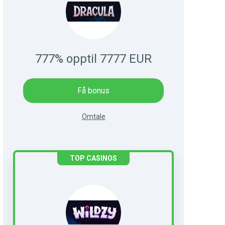
777% opptil 7777 EUR
Få bonus
Omtale
TOP CASINOS