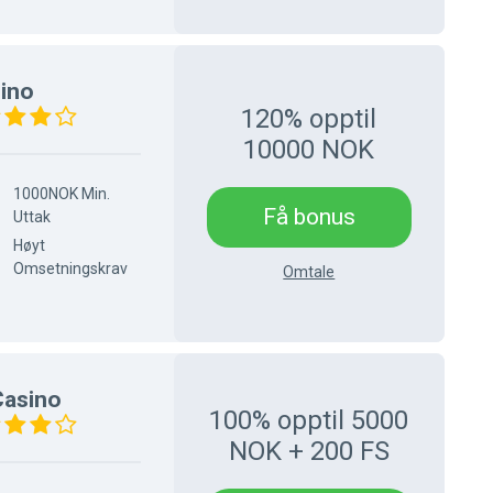
ino
120% opptil
10000 NOK
1000NOK Min.
Få bonus
Uttak
Høyt
Omsetningskrav
Omtale
Casino
100% opptil 5000
NOK + 200 FS