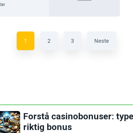
dør
1
2
3
Neste
Forstå casinobonuser: typer
riktig bonus