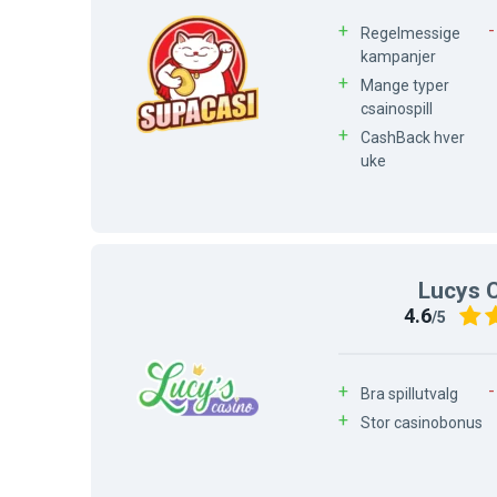
Regelmessige
Betalingsalternativer
kampanjer
Mange typer
csainospill
CashBack hver
uke
Lucys 
4.6
/5
Bra spillutvalg
Stor casinobonus