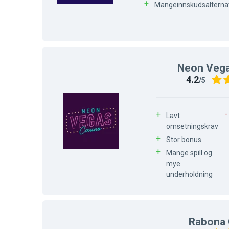
Mangeinnskudsalternat
Neon Vega
4.2
/5
Lavt
omsetningskrav
Stor bonus
Mange spill og
mye
underholdning
Rabona 